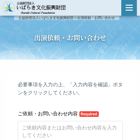
主催事業のご案内
公益財団法人いばらき文化振興財団
>
出演依頼・お問い合わせ
主催事業のご案内
登録アーティスト検索
出演依頼・お問い合わせ
事業報告
登録アーティスト検索
新人演奏会
登録アーティスト制度について
新人演奏会
第51回〜
出演依頼・お問い合わせ
第46回〜第50回
第41回〜第45回
第31回〜第40回
第21回〜第30回