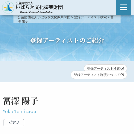
主催事業のご案内
公益財団法人いばらき文化振興財団
>
登録アーティスト検索
>
冨
澤 陽子
主催事業のご案内
登録アーティスト検索
事業報告
登録アーティスト検索
登録アーティストのご紹介
新人演奏会
登録アーティスト制度について
新人演奏会
第51回〜
登録アーティスト検索
出演依頼・お問い合わせ
登録アーティスト制度について
第46回〜第50回
第41回〜第45回
冨澤 陽子
第31回〜第40回
Yoko Tomizawa
ピアノ
第21回〜第30回