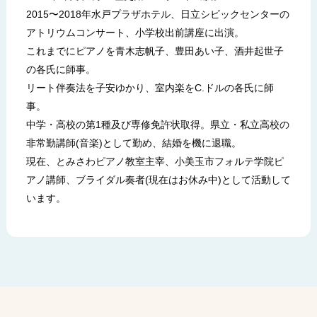
2015〜2018年水戸プラザホテル、日立シビックセンターの
アトリウムコンサート、小学校出前講座に出演。
これまでにピアノを青木志帆子、豊田あい子、酒井起世子
の各氏に師事。
リート伴奏法を子安ゆかり、室内楽をC.ドルの各氏に師
事。
中学・高校の第1種及び専修免許状取得。県立・私立高校の
非常勤講師(音楽)として勤め、結婚を機に退職。
現在、とみさわピアノ教室主宰、小美玉市フォルテ学院ピ
アノ講師、ブライダル奏者(現在はお休み中)として活動して
います。