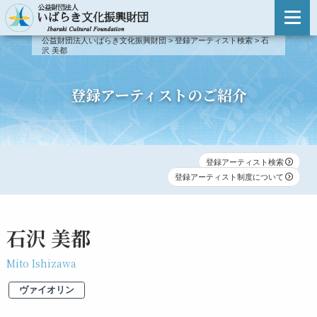
主催事業のご案内
公益財団法人いばらき文化振興財団
>
登録アーティスト検索
>
石
沢 美都
主催事業のご案内
登録アーティスト検索
事業報告
登録アーティスト検索
登録アーティストのご紹介
新人演奏会
登録アーティスト制度について
新人演奏会
第51回〜
登録アーティスト検索
出演依頼・お問い合わせ
登録アーティスト制度について
第46回〜第50回
第41回〜第45回
石沢 美都
第31回〜第40回
Mito Ishizawa
ヴァイオリン
第21回〜第30回