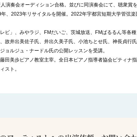
新人演奏会オーディション合格。並びに同演奏会にて、聴衆賞を
9年、2023年リサイタルを開催。2022年宇都宮短期大学管弦
レビ」、みやラジ、FMだいご、茨城放送、FMぱるるん等各
、故井出美佐子氏、井出久美子氏、小池ちとせ氏、神長貞行氏
ジョルジュ・ナードル氏の公開レッスンを受講。
藤田美歩ピアノ教室主宰。全日本ピアノ指導者協会ピティナ指
ィスト。