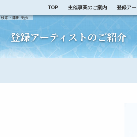
TOP
主催事業のご案内
登録アー
ト検索
>
藤田 美歩
検索
登録アーティストのご紹介
検索
制度について
出演依頼・お問い合わせ