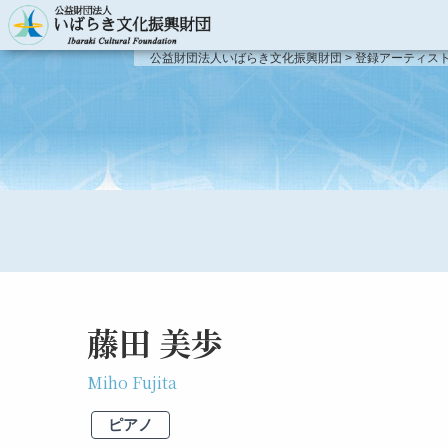
主催事業のご案内
公益財団法人いばらき文化振興財団
>
登録アーティス
主催事業のご案内
登録アーティスト
事業報告
登録アーティスト
新人演奏会
登録アーティスト
新人演奏会
第51回〜
第46回〜第50回
藤田 美歩
第41回〜第45回
Miho Fujita
第31回〜第40回
ピアノ