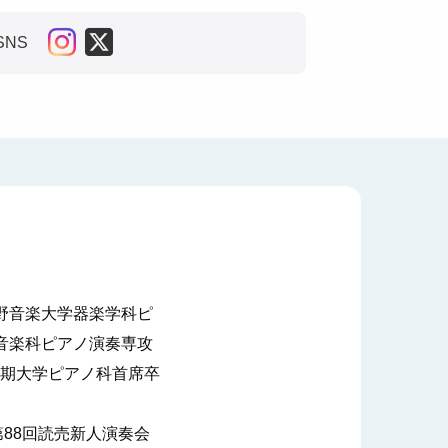
SNS
野音楽大学器楽学科ピ
音楽科ピアノ演奏専攻
期大学ピアノ科首席卒
88回読売新人演奏会