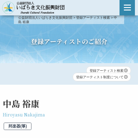
主催事業のご案内
公益財団法人いばらき文化振興財団
>
登録アーティスト検索
>
中
島 裕康
主催事業のご案内
登録アーティスト検索
事業報告
登録アーティスト検索
登録アーティストのご紹介
新人演奏会
登録アーティスト制度について
新人演奏会
第51回〜
登録アーティスト検索
出演依頼・お問い合わせ
登録アーティスト制度について
第46回〜第50回
第41回〜第45回
中島 裕康
第31回〜第40回
Hiroyasu Nakajima
邦楽器(箏)
第21回〜第30回