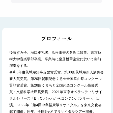
プロフィール
後藤すみ子、樋口雅礼瑤、浜根由香の各氏に師事。東京藝
術大学音楽学部卒業。卒業時に皇居桃華楽堂に於いて御前
演奏をする。
令和5年度茨城県知事奨励賞受賞。第38回茨城県新人演奏会
新人賞受賞。第20回賢順記念くるめ全国箏曲祭コンクール
賢順賞受賞。第28回くまもと全国邦楽コンクール最優秀
賞・文部科学大臣賞受賞。2021年東京オペラシティリサイ
タルシリーズ「B→C バッハからコンテンポラリーへ」出
演。 2022年「第4回中島裕康箏リサイタル」を東京文化会
館で開催。同年、全国6ヶ所でリサイタルツアー開催。