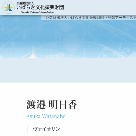
主催事業のご案内
公益財団法人いばらき文化振興財団
>
登録アーティス
主催事業のご案内
登録アーティスト
事業報告
登録アーティスト
新人演奏会
登録アーティスト
新人演奏会
第51回〜
第46回〜第50回
渡邉 明日香
第41回〜第45回
Asuka Watanabe
第31回〜第40回
ヴァイオリン