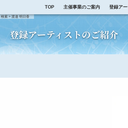
TOP
主催事業のご案内
登録アー
ト検索
>
渡邉 明日香
検索
登録アーティストのご紹介
検索
制度について
出演依頼・お問い合わせ